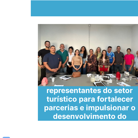
SECULT reúne
representantes do setor
 de
turístico para fortalecer
parcerias e impulsionar o
desenvolvimento do
turismo em Caratinga
cial