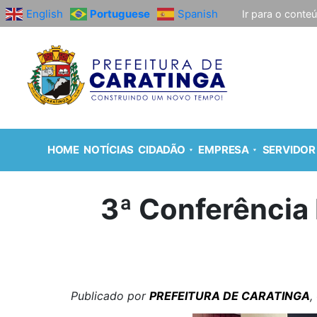
English
Portuguese
Spanish
Ir para o conte
HOME
NOTÍCIAS
CIDADÃO
EMPRESA
SERVIDOR
3ª Conferência 
Publicado por
PREFEITURA DE CARATINGA
,