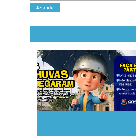
#Saúde
 de