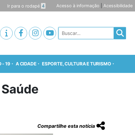
Acesso à informação
|
Acessibilidade
Ir para o rodapé
4
Pesquisar
 - 19
A CIDADE
ESPORTE, CULTURA E TURISMO
e Saúde
Compartilhe esta notícia