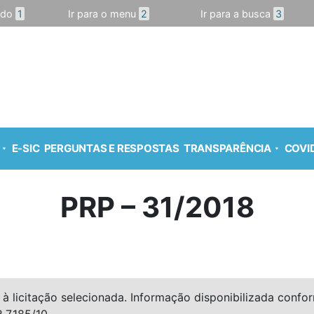
údo
1
Ir para o menu
2
Ir para a busca
3
E-SIC
PERGUNTAS E RESPOSTAS
TRANSPARÊNCIA
COVID
PRP – 31/2018
à licitação selecionada. Informação disponibilizada conforme
º 7.185/10.