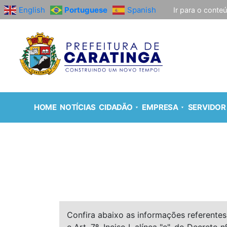
English
Portuguese
Spanish
Ir para o conte
HOME
NOTÍCIAS
CIDADÃO
EMPRESA
SERVIDOR
Confira abaixo as informações referentes 
e Art. 7º, Inciso I, alínea "e", do Decreto n