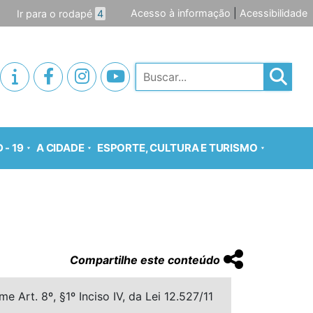
Acesso à informação
|
Acessibilidade
Ir para o rodapé
4
Pesquisar
 - 19
A CIDADE
ESPORTE, CULTURA E TURISMO
Compartilhe este conteúdo
 Art. 8º, §1º Inciso IV, da Lei 12.527/11