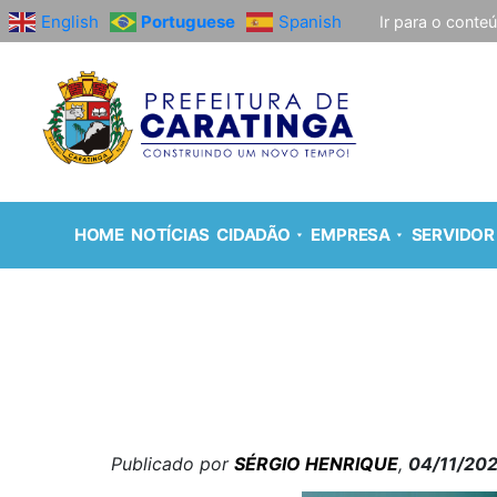
English
Portuguese
Spanish
Ir para o conte
HOME
NOTÍCIAS
CIDADÃO
EMPRESA
SERVIDOR
Publicado por
SÉRGIO HENRIQUE
,
04/11/20