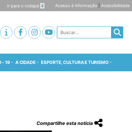
Acesso à informação
|
Acessibilidade
Ir para o rodapé
4
Pesquisar
 - 19
A CIDADE
ESPORTE, CULTURA E TURISMO
Compartilhe esta notícia