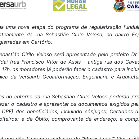
mana uma nova etapa do programa de regularização fundiá
loteamento da rua Sebastião Cirilo Veloso, no bairro Es
egistradas em Cartório.
ebastião Cirilo Veloso será apresentado pelo prefeito Dr
addai (rua Francisco Vitor de Assis – antiga rua dos Cav
às 17h, os moradores já poderão fazer o cadastro para incl
nica da Versaurb Geoinformação, Engenharia e Arquitetu
tes no entorno da rua Sebastião Cirilo Veloso poderão pr
fazer o cadastro e apresentar os documentos exigidos pel
 CPF) dos beneficiários, incluindo cônjuges; Certidõe
solteiros) e de Óbito; comprovante de endereço; e com
 que não fizeram o cadastro do “Morar Legal” têm a últi