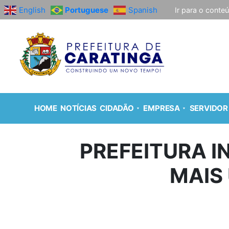
English
Portuguese
Spanish
Ir para o conte
HOME
NOTÍCIAS
CIDADÃO
EMPRESA
SERVIDOR
PREFEITURA I
MAIS