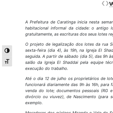
A Prefeitura de Caratinga inicia nesta se
habitacional informal da cidade: o antigo 
gratuitamente, as escrituras dos seus lotes r
O projeto de legalização dos lotes da rua S
sexta-feira (dia 4), às 19h, na Igreja El Sh
Alternar alto contraste
seguida. A partir de sábado (dia 5), das 9h 
salão da Igreja El Shaddai pela equipe téc
Alternar tamanho da fonte
execução do trabalho.
Até o dia 12 de julho os proprietários de lo
funcionará diariamente das 9h às 16h, para 
venda do lote; documentos pessoais (RG e
divórcio ou viuvez), de Nascimento (para 
exemplo.
Moradores dos núcleos Miranda e Vale do Sol