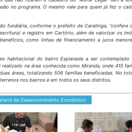
nclusão no programa. O mesmo vale para quem já fez o ca
ão fundiária, conforme o prefeito de Caratinga, “confere d
critura) e registro em Cartório, além de valorizar os i
benefícios, como linhas de financiamento a juros menores
cleo habitacional do bairro Esplanada a ser contempla
i realizado na área conhecida como Miranda, onde 415 famíl
duas áreas, totalizando 506 famílias beneficiadas. No tot
terrenos nos bairros e em todos os seus distritos.
etaria de Desenvolvimento Econômico