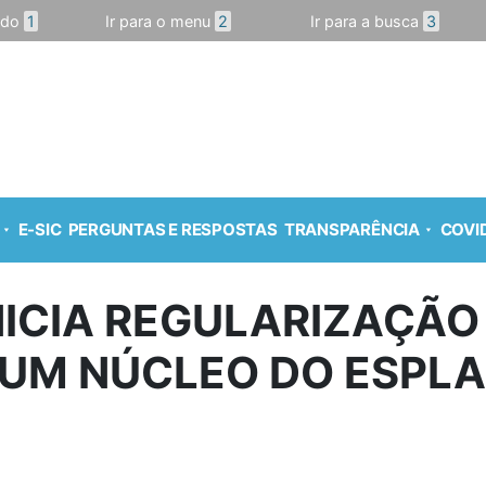
údo
1
Ir para o menu
2
Ir para a busca
3
E-SIC
PERGUNTAS E RESPOSTAS
TRANSPARÊNCIA
COVID
NICIA REGULARIZAÇÃO
 UM NÚCLEO DO ESPL