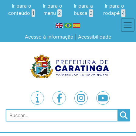
Ir para o
Ir para o
Ir para a
Ir para o
conteúdo
1
menu
2
busca
3
rodapé
4
Acesso à informação
|
Acessibilidade
Pesquisar