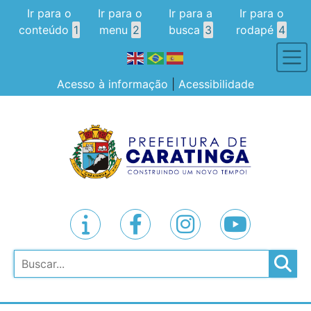
Ir para o
Ir para o
Ir para a
Ir para o
conteúdo
1
menu
2
busca
3
rodapé
4
Acesso à informação
|
Acessibilidade
Pesquisar