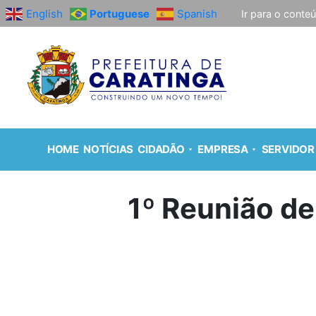
English
Portuguese
Spanish
Ir para o conte
HOME
NOTÍCIAS
CIDADÃO
EMPRESA
SERVIDOR
1º Reunião d