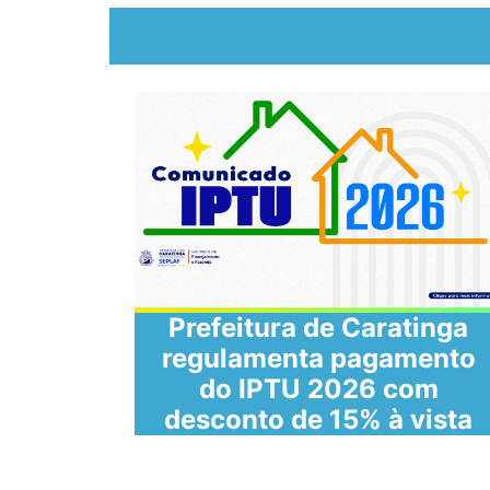
Prefeitura de Caratinga
 de
regulamenta pagamento
do IPTU 2026 com
zenda
desconto de 15% à vista