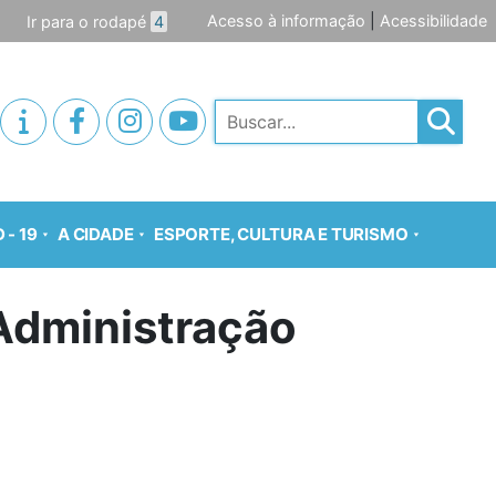
Acesso à informação
|
Acessibilidade
Ir para o rodapé
4
Pesquisar
 - 19
A CIDADE
ESPORTE, CULTURA E TURISMO
Administração