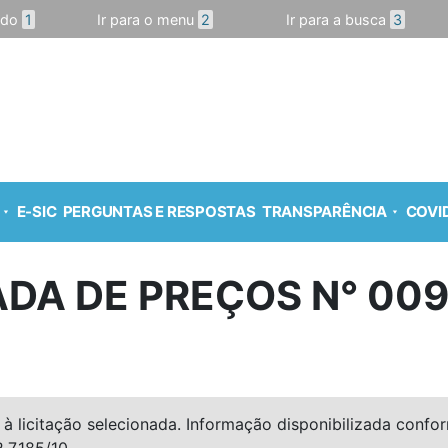
údo
1
Ir para o menu
2
Ir para a busca
3
E-SIC
PERGUNTAS E RESPOSTAS
TRANSPARÊNCIA
COVID
DA DE PREÇOS N° 009
à licitação selecionada. Informação disponibilizada conforme
º 7.185/10.