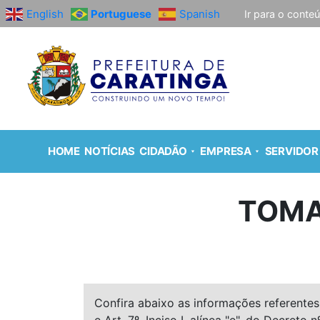
English
Portuguese
Spanish
Ir para o conte
HOME
NOTÍCIAS
CIDADÃO
EMPRESA
SERVIDOR
TOMA
Confira abaixo as informações referentes 
e Art. 7º, Inciso I, alínea "e", do Decreto n