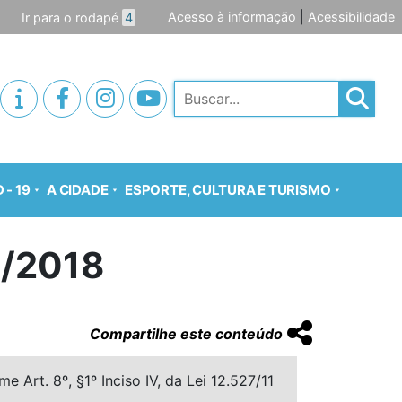
Acesso à informação
|
Acessibilidade
Ir para o rodapé
4
Pesquisar
 - 19
A CIDADE
ESPORTE, CULTURA E TURISMO
/2018
Compartilhe este conteúdo
 Art. 8º, §1º Inciso IV, da Lei 12.527/11