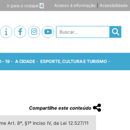
Acesso à informação
|
Acessibilidade
Ir para o rodapé
4
Pesquisar
 - 19
A CIDADE
ESPORTE, CULTURA E TURISMO
Compartilhe este conteúdo
 Art. 8º, §1º Inciso IV, da Lei 12.527/11