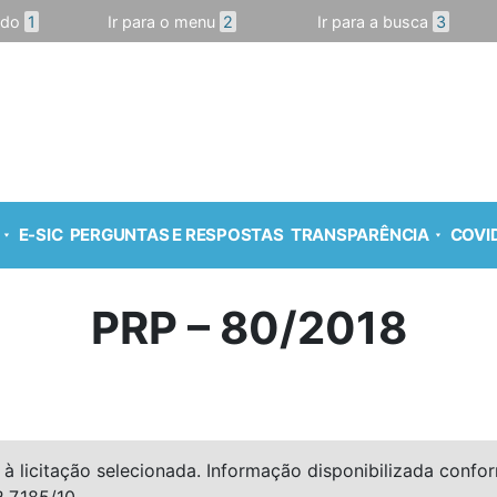
údo
1
Ir para o menu
2
Ir para a busca
3
E-SIC
PERGUNTAS E RESPOSTAS
TRANSPARÊNCIA
COVID
PRP – 80/2018
à licitação selecionada. Informação disponibilizada conforme
º 7.185/10.