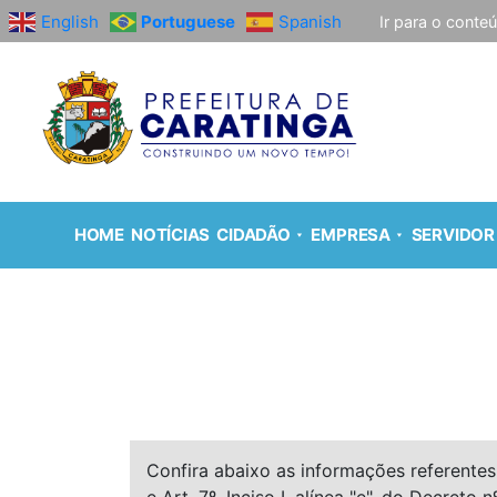
English
Portuguese
Spanish
Ir para o conte
HOME
NOTÍCIAS
CIDADÃO
EMPRESA
SERVIDOR
Confira abaixo as informações referentes 
e Art. 7º, Inciso I, alínea "e", do Decreto n