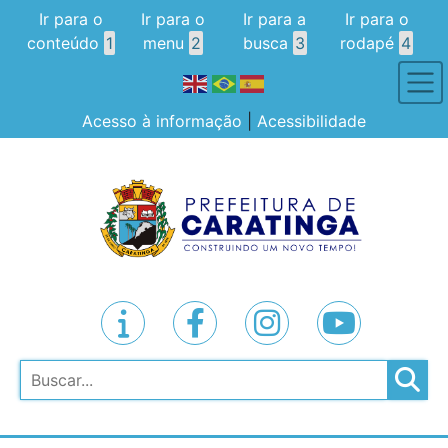
Ir para o
Ir para o
Ir para a
Ir para o
conteúdo
1
menu
2
busca
3
rodapé
4
Acesso à informação
|
Acessibilidade
Pesquisar