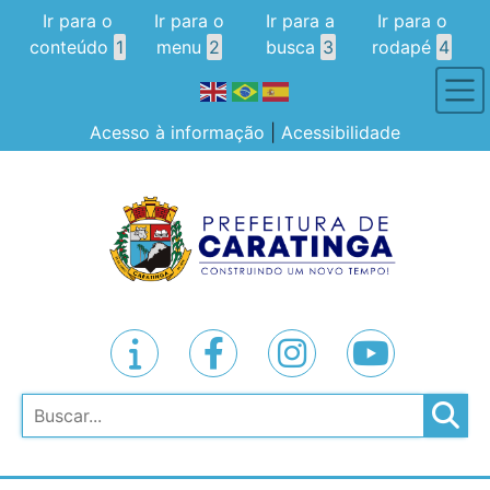
Ir para o
Ir para o
Ir para a
Ir para o
conteúdo
1
menu
2
busca
3
rodapé
4
Acesso à informação
|
Acessibilidade
Pesquisar