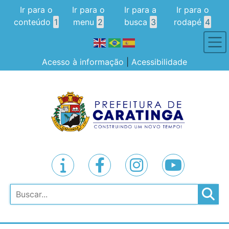
Ir para o
Ir para o
Ir para a
Ir para o
conteúdo
1
menu
2
busca
3
rodapé
4
Acesso à informação
|
Acessibilidade
Pesquisar