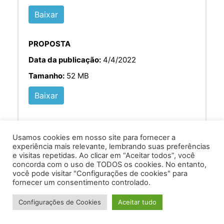
Baixar
PROPOSTA
Data da publicação:
4/4/2022
Tamanho:
52 MB
Baixar
Usamos cookies em nosso site para fornecer a
experiência mais relevante, lembrando suas preferências
e visitas repetidas. Ao clicar em “Aceitar todos”, você
concorda com o uso de TODOS os cookies. No entanto,
você pode visitar "Configurações de cookies" para
Av. Prof. Armando Alves da Silva, nº 1950 - Zacarias,
fornecer um consentimento controlado.
Caratinga - MG - 35302-403 / Tel: (33) 3329 8000
Configurações de Cookies
Aceitar tudo
Desenvolvido por VersaTec