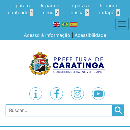
Ir para o
Ir para o
Ir para a
Ir para o
conteúdo
1
menu
2
busca
3
rodapé
4
Acesso à informação
|
Acessibilidade
Pesquisar