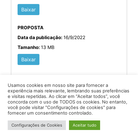
Baixar
PROPOSTA
Data da publicação:
16/9/2022
Tamanho:
13 MB
Baixar
Usamos cookies em nosso site para fornecer a
experiência mais relevante, lembrando suas preferências
e visitas repetidas. Ao clicar em “Aceitar todos”, você
concorda com o uso de TODOS os cookies. No entanto,
você pode visitar "Configurações de cookies" para
Av. Prof. Armando Alves da Silva, nº 1950 - Zacarias,
fornecer um consentimento controlado.
Caratinga - MG - 35302-403 / Tel: (33) 3329 8000
Configurações de Cookies
Aceitar tudo
Desenvolvido por VersaTec