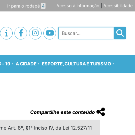
Acesso à informação
|
Acessibilidade
Ir para o rodapé
4
Pesquisar
 - 19
A CIDADE
ESPORTE, CULTURA E TURISMO
Compartilhe este conteúdo
 Art. 8º, §1º Inciso IV, da Lei 12.527/11