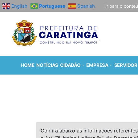
English
Portuguese
Spanish
Ir para o conte
HOME
NOTÍCIAS
CIDADÃO
EMPRESA
SERVIDOR
Confira abaixo as informações referentes 
e Art. 7º, Inciso I, alínea "e", do Decreto n