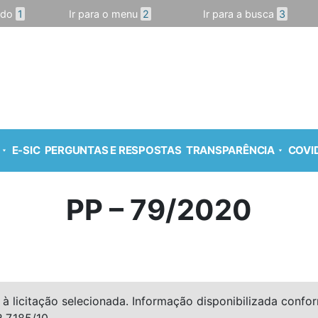
údo
1
Ir para o menu
2
Ir para a busca
3
E-SIC
PERGUNTAS E RESPOSTAS
TRANSPARÊNCIA
COVID
PP – 79/2020
à licitação selecionada. Informação disponibilizada conforme
º 7.185/10.