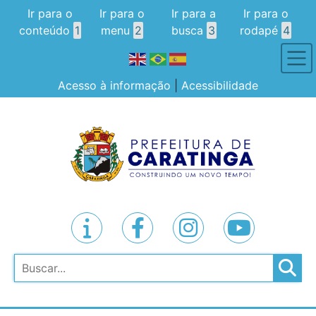
Ir para o
Ir para o
Ir para a
Ir para o
conteúdo
1
menu
2
busca
3
rodapé
4
Acesso à informação
|
Acessibilidade
Pesquisar