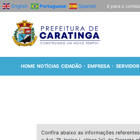
English
Portuguese
Spanish
Ir para o conte
HOME
NOTÍCIAS
CIDADÃO
EMPRESA
SERVIDOR
Confira abaixo as informações referentes 
e Art. 7º, Inciso I, alínea "e", do Decreto n