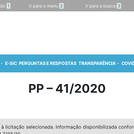
údo
1
Ir para o menu
2
Ir para a busca
3
E-SIC
PERGUNTAS E RESPOSTAS
TRANSPARÊNCIA
COVID
PP – 41/2020
à licitação selecionada. Informação disponibilizada conforme
º 7.185/10.