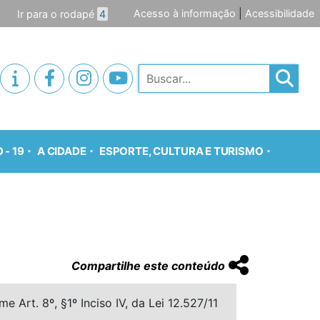
Acesso à informação
|
Acessibilidade
Ir para o rodapé
4
Pesquisar
 - 19
A CIDADE
ESPORTE, CULTURA E TURISMO
Compartilhe este conteúdo
 Art. 8º, §1º Inciso IV, da Lei 12.527/11