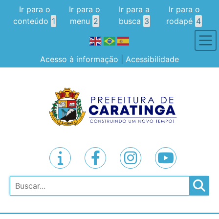
Ir para o
Ir para o
Ir para a
Ir para o
conteúdo
1
menu
2
busca
3
rodapé
4
Acesso à informação
|
Acessibilidade
Pesquisar