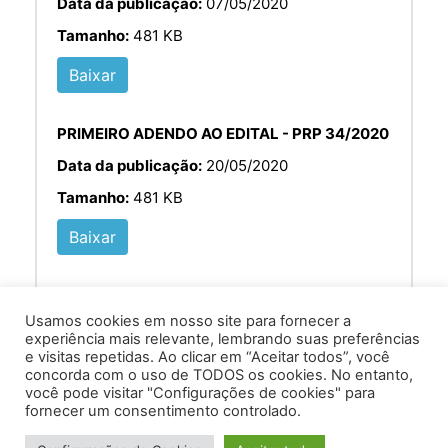
Data da publicação:
07/05/2020
Tamanho:
481 KB
Baixar
PRIMEIRO ADENDO AO EDITAL - PRP 34/2020
Data da publicação:
20/05/2020
Tamanho:
481 KB
Baixar
Usamos cookies em nosso site para fornecer a
experiência mais relevante, lembrando suas preferências
e visitas repetidas. Ao clicar em “Aceitar todos”, você
concorda com o uso de TODOS os cookies. No entanto,
você pode visitar "Configurações de cookies" para
Av. Prof. Armando Alves da Silva, nº 1950 - Zacarias,
fornecer um consentimento controlado.
Caratinga - MG - 35302-403 / Tel: (33) 3329 8000