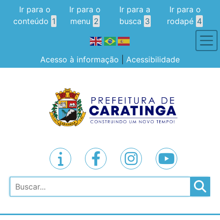
Ir para o
Ir para o
Ir para a
Ir para o
conteúdo
1
menu
2
busca
3
rodapé
4
Acesso à informação
|
Acessibilidade
Pesquisar