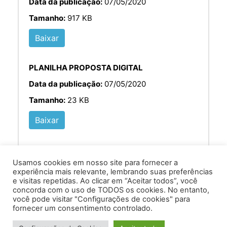
Data da publicação:
07/05/2020
Tamanho:
917 KB
Baixar
PLANILHA PROPOSTA DIGITAL
Data da publicação:
07/05/2020
Tamanho:
23 KB
Baixar
Usamos cookies em nosso site para fornecer a
experiência mais relevante, lembrando suas preferências
e visitas repetidas. Ao clicar em “Aceitar todos”, você
concorda com o uso de TODOS os cookies. No entanto,
você pode visitar "Configurações de cookies" para
Av. Prof. Armando Alves da Silva, nº 1950 - Zacarias,
fornecer um consentimento controlado.
Caratinga - MG - 35302-403 / Tel: (33) 3329 8000