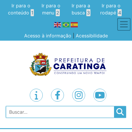
Ir para o
Ir para o
Ir para a
Ir para o
conteúdo
1
menu
2
busca
3
rodapé
4
Acesso à informação
|
Acessibilidade
Pesquisar