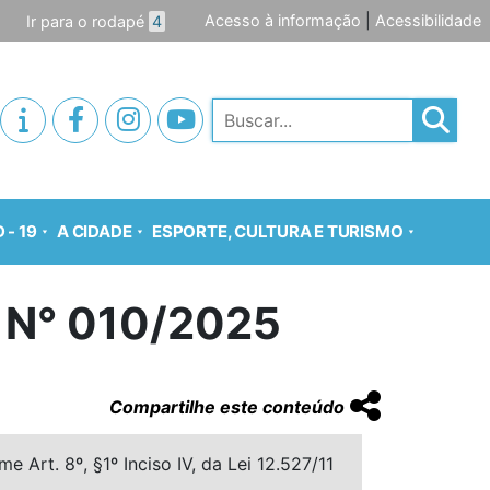
Acesso à informação
|
Acessibilidade
Ir para o rodapé
4
Pesquisar
 - 19
A CIDADE
ESPORTE, CULTURA E TURISMO
 N° 010/2025
Compartilhe este conteúdo
 Art. 8º, §1º Inciso IV, da Lei 12.527/11