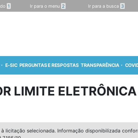
údo
1
Ir para o menu
2
Ir para a busca
3
E-SIC
PERGUNTAS E RESPOSTAS
TRANSPARÊNCIA
COVID
R LIMITE ELETRÔNICA
à licitação selecionada. Informação disponibilizada conforme
º 7.185/10.