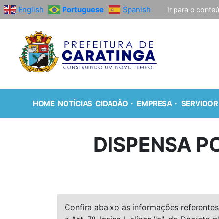
English
Portuguese
Spanish
Ir para o conte
HOME
NOTÍCIAS
CIDADÃO
EMPRESA
SERVIDOR
DISPENSA PO
Confira abaixo as informações referentes 
e Art. 7º, Inciso I, alínea "e", do Decreto n