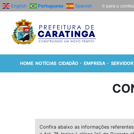
English
Portuguese
Spanish
Ir para o conte
HOME
NOTÍCIAS
CIDADÃO
EMPRESA
SERVIDOR
CO
Confira abaixo as informações referentes 
e Art. 7º, Inciso I, alínea "e", do Decreto n