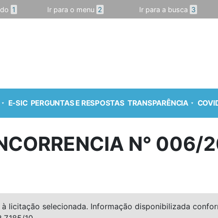
údo
1
Ir para o menu
2
Ir para a busca
3
E-SIC
PERGUNTAS E RESPOSTAS
TRANSPARÊNCIA
COVID
NCORRENCIA N° 006/2
à licitação selecionada. Informação disponibilizada conforme
º 7.185/10.