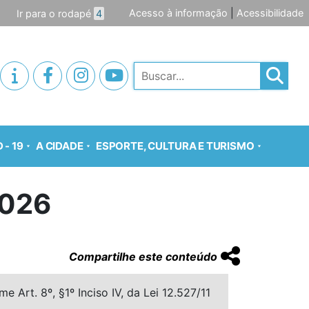
Acesso à informação
|
Acessibilidade
Ir para o rodapé
4
Pesquisar
 - 19
A CIDADE
ESPORTE, CULTURA E TURISMO
026
Compartilhe este conteúdo
 Art. 8º, §1º Inciso IV, da Lei 12.527/11