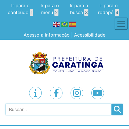
Ir para o
Ir para o
Ir para a
Ir para o
conteúdo
1
menu
2
busca
3
rodapé
4
Acesso à informação
|
Acessibilidade
Pesquisar