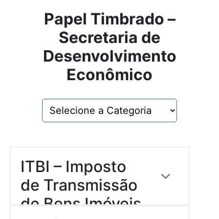
Papel Timbrado –
Secretaria de
Desenvolvimento
Econômico
ITBI – Imposto
de Transmissão
de Bens Imóveis
Descrição: