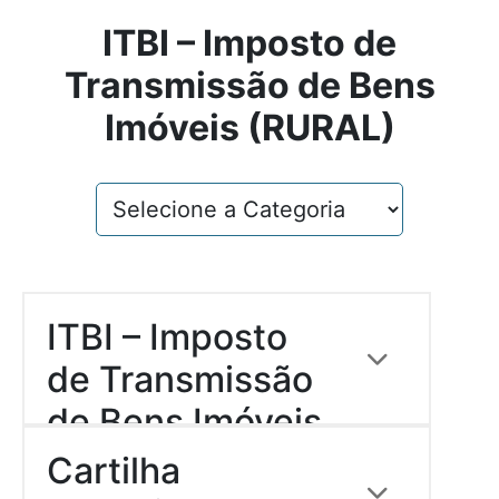
ITBI – Imposto de
Transmissão de Bens
Imóveis (RURAL)
ITBI – Imposto
de Transmissão
de Bens Imóveis
Descrição:
(RURAL)
Cartilha
Download