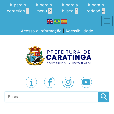
Ir para o
Ir para o
Ir para a
Ir para o
conteúdo
1
menu
2
busca
3
rodapé
4
Acesso à informação
|
Acessibilidade
Pesquisar