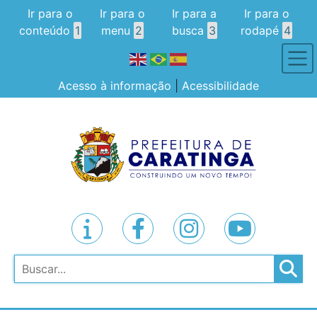
Ir para o
Ir para o
Ir para a
Ir para o
conteúdo
1
menu
2
busca
3
rodapé
4
Acesso à informação
|
Acessibilidade
Pesquisar