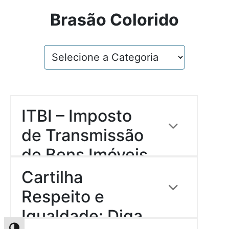
Brasão Colorido
ITBI – Imposto
de Transmissão
de Bens Imóveis
Descrição:
(RURAL)
Cartilha
Download
Respeito e
Igualdade: Diga
Descrição:
Cartilha sobre