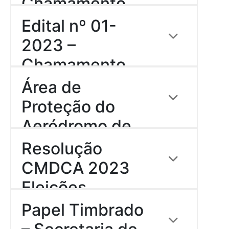
Chamamento
Descrição:
Público – Cultura
Download
Edital nº 01-
Download
2023 –
Chamamento
Descrição:
Público – Cultura
Área de
Download
Proteção do
Aeródromo de
Descrição:
Formato ZIP -
Caratinga
Resolução
descompactado formato kml
(abrir com o Google Earth)
CMDCA 2023
Download
Eleições
Descrição:
Papel Timbrado
Download