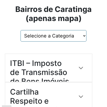
Bairros de Caratinga
(apenas mapa)
ITBI – Imposto
de Transmissão
de Bens Imóveis
Descrição:
(RURAL)
Cartilha
Download
Respeito e