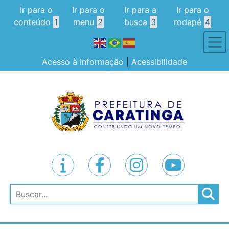
Ir para o
Ir para o
Ir para a
Ir para o
conteúdo
1
menu
2
busca
3
rodapé
4
Acesso à informação
|
Acessibilidade
Pesquisar