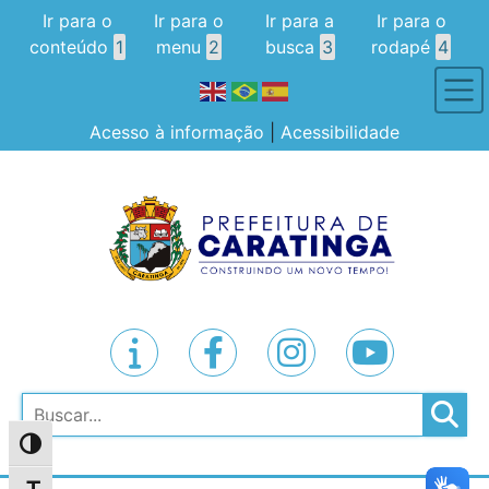
Ir para o
Ir para o
Ir para a
Ir para o
conteúdo
1
menu
2
busca
3
rodapé
4
Acesso à informação
|
Acessibilidade
Pesquisar
Alternar alto contraste