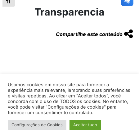
Alternar tamanho da fonte
Transparencia
Compartilhe este conteúdo
Usamos cookies em nosso site para fornecer a
Av. Prof. Armando Alves da Silva, nº 1950 - Zacarias,
experiência mais relevante, lembrando suas preferências
Caratinga - MG - 35302-403 / Tel: (33) 3329 8000
e visitas repetidas. Ao clicar em “Aceitar todos”, você
concorda com o uso de TODOS os cookies. No entanto,
Desenvolvido por VersaTec
você pode visitar "Configurações de cookies" para
fornecer um consentimento controlado.
Configurações de Cookies
Aceitar tudo