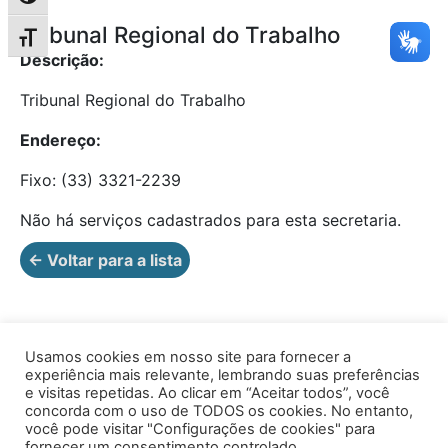
Tribunal Regional do Trabalho
Alternar tamanho da fonte
Descrição:
Tribunal Regional do Trabalho
Endereço:
Fixo: (33) 3321-2239
Não há serviços cadastrados para esta secretaria.
← Voltar para a lista
Usamos cookies em nosso site para fornecer a
experiência mais relevante, lembrando suas preferências
e visitas repetidas. Ao clicar em “Aceitar todos”, você
concorda com o uso de TODOS os cookies. No entanto,
você pode visitar "Configurações de cookies" para
Av. Prof. Armando Alves da Silva, nº 1950 - Zacarias,
fornecer um consentimento controlado.