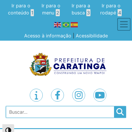
Ir para o
Ir para o
Ir para a
Ir para o
conteúdo
1
menu
2
busca
3
rodapé
4
Acesso à informação
|
Acessibilidade
Pesquisar
Alternar alto contraste