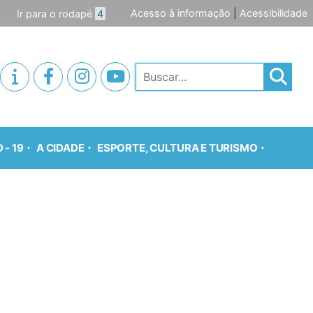
Acesso à informação
|
Acessibilidade
Ir para o rodapé
4
Pesquisar
 - 19
A CIDADE
ESPORTE, CULTURA E TURISMO