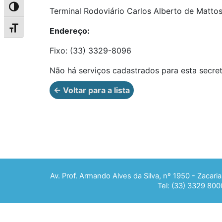
Alternar alto contraste
Terminal Rodoviário Carlos Alberto de Matto
Alternar tamanho da fonte
Endereço:
Fixo: (33) 3329-8096
Não há serviços cadastrados para esta secret
← Voltar para a lista
Av. Prof. Armando Alves da Silva, nº 1950 - Zacar
Tel: (33) 3329 800