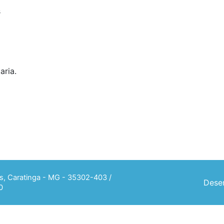
s
aria.
ias, Caratinga - MG - 35302-403 /
Desen
0