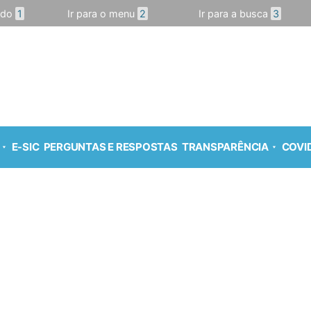
údo
1
Ir para o menu
2
Ir para a busca
3
E-SIC
PERGUNTAS E RESPOSTAS
TRANSPARÊNCIA
COVID