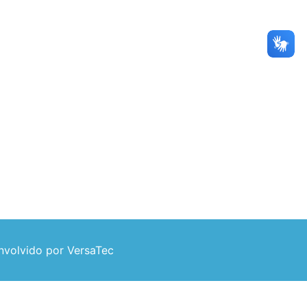
volvido por VersaTec