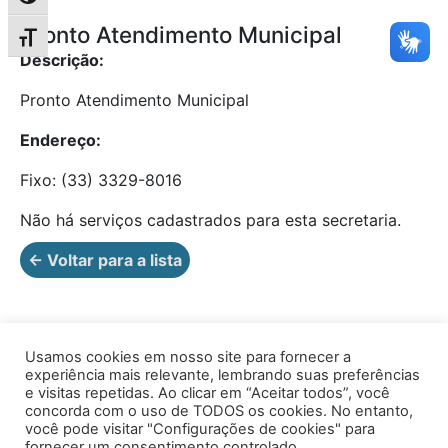
Pronto Atendimento Municipal
Alternar tamanho da fonte
Descrição:
Pronto Atendimento Municipal
Endereço:
Fixo: (33) 3329-8016
Não há serviços cadastrados para esta secretaria.
← Voltar para a lista
Usamos cookies em nosso site para fornecer a
experiência mais relevante, lembrando suas preferências
e visitas repetidas. Ao clicar em “Aceitar todos”, você
concorda com o uso de TODOS os cookies. No entanto,
você pode visitar "Configurações de cookies" para
Av. Prof. Armando Alves da Silva, nº 1950 - Zacarias,
fornecer um consentimento controlado.