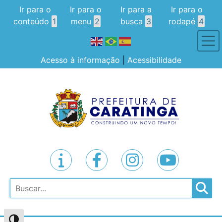
Ir para o
Ir para o
Ir para a
Ir para o
conteúdo
1
menu
2
busca
3
rodapé
4
Acesso à informação
|
Acessibilidade
Pesquisar
Alternar alto contraste