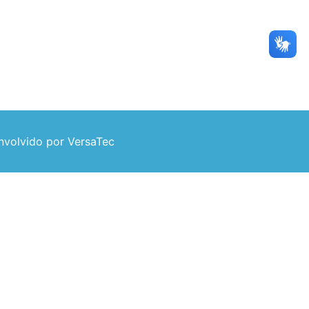
volvido por VersaTec