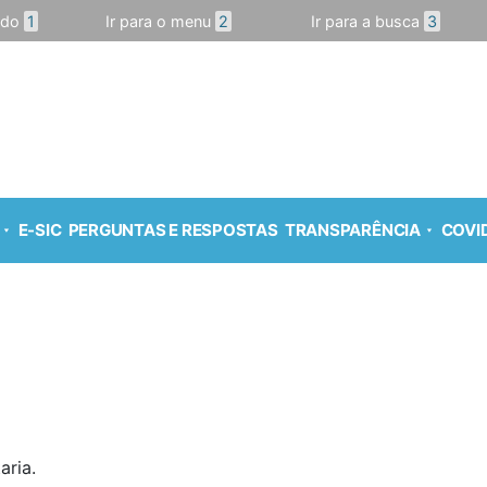
údo
1
Ir para o menu
2
Ir para a busca
3
E-SIC
PERGUNTAS E RESPOSTAS
TRANSPARÊNCIA
COVID
aria.