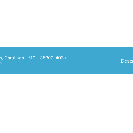
ias, Caratinga - MG - 35302-403 /
Desen
0