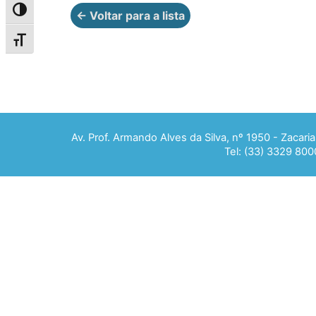
Alternar alto contraste
← Voltar para a lista
Alternar tamanho da fonte
Av. Prof. Armando Alves da Silva, nº 1950 - Zacar
Tel: (33) 3329 800