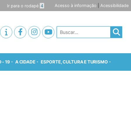
Acesso à informação
|
Acessibilidade
Ir para o rodapé
4
Pesquisar
 - 19
A CIDADE
ESPORTE, CULTURA E TURISMO