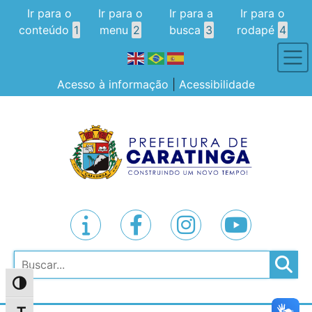
Ir para o
Ir para o
Ir para a
Ir para o
conteúdo
1
menu
2
busca
3
rodapé
4
Acesso à informação
|
Acessibilidade
Pesquisar
Alternar alto contraste