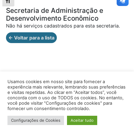
Alternar tamanho da fonte
Secretaria de Administração e
Desenvolvimento Econômico
Não há serviços cadastrados para esta secretaria.
← Voltar para a lista
Usamos cookies em nosso site para fornecer a
experiência mais relevante, lembrando suas preferências
Av. Prof. Armando Alves da Silva, nº 1950 - Zacarias,
e visitas repetidas. Ao clicar em “Aceitar todos”, você
Caratinga - MG - 35302-403 / Tel: (33) 3329 8000
concorda com o uso de TODOS os cookies. No entanto,
você pode visitar "Configurações de cookies" para
Desenvolvido por VersaTec
fornecer um consentimento controlado.
Configurações de Cookies
Aceitar tudo