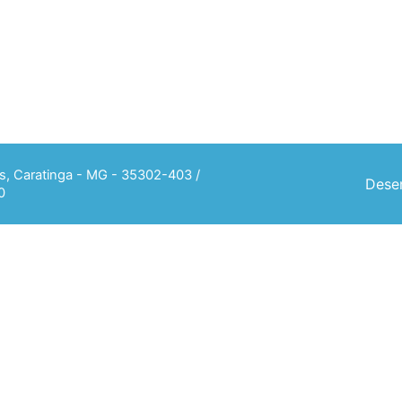
ias, Caratinga - MG - 35302-403 /
Desen
0