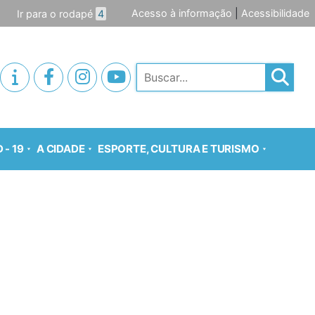
Acesso à informação
|
Acessibilidade
Ir para o rodapé
4
Pesquisar
 - 19
A CIDADE
ESPORTE, CULTURA E TURISMO