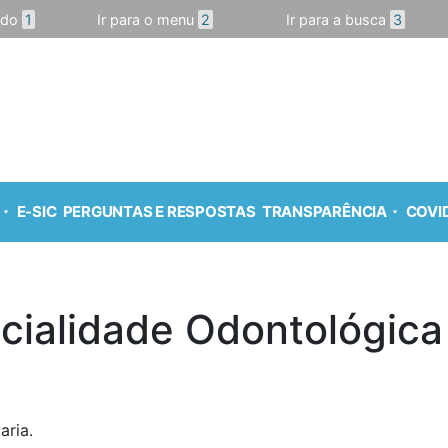
údo
1
Ir para o menu
2
Ir para a busca
3
E-SIC
PERGUNTAS E RESPOSTAS
TRANSPARÊNCIA
COVID
cialidade Odontológica
aria.