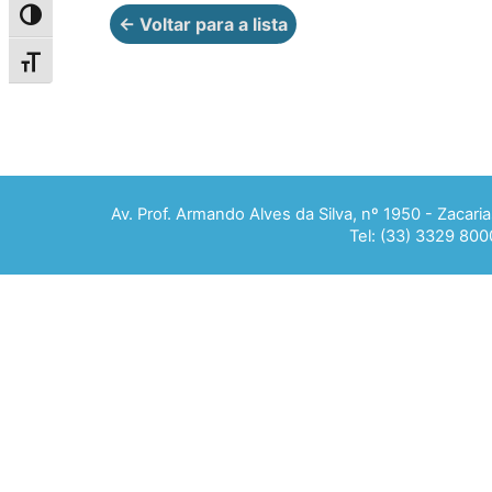
Alternar alto contraste
← Voltar para a lista
Alternar tamanho da fonte
Av. Prof. Armando Alves da Silva, nº 1950 - Zacar
Tel: (33) 3329 800