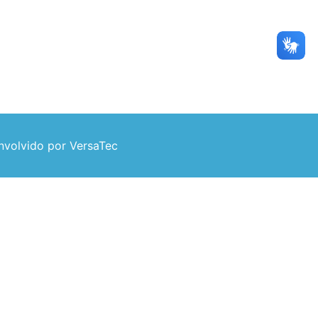
volvido por VersaTec