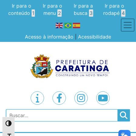
Ir para o
Ir para o
Ir para a
Ir para o
conteúdo
1
menu
2
busca
3
rodapé
4
Acesso à informação
|
Acessibilidade
Pesquisar
Alternar alto contraste