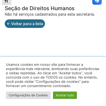
Alternar tamanho da fonte
Seção de Direitos Humanos
Não há serviços cadastrados para esta secretaria.
← Voltar para a lista
Av. Prof. Armando Alves da Silva, nº 1950 - Zacarias,
Usamos cookies em nosso site para fornecer a
experiência mais relevante, lembrando suas preferências
Caratinga - MG - 35302-403 / Tel: (33) 3329 8000
e visitas repetidas. Ao clicar em “Aceitar todos”, você
concorda com o uso de TODOS os cookies. No entanto,
Desenvolvido por VersaTec
você pode visitar "Configurações de cookies" para
fornecer um consentimento controlado.
Configurações de Cookies
Aceitar tudo