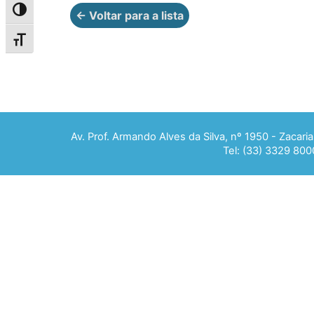
Alternar alto contraste
← Voltar para a lista
Alternar tamanho da fonte
Av. Prof. Armando Alves da Silva, nº 1950 - Zacar
Tel: (33) 3329 800