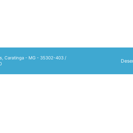
ias, Caratinga - MG - 35302-403 /
Desen
0