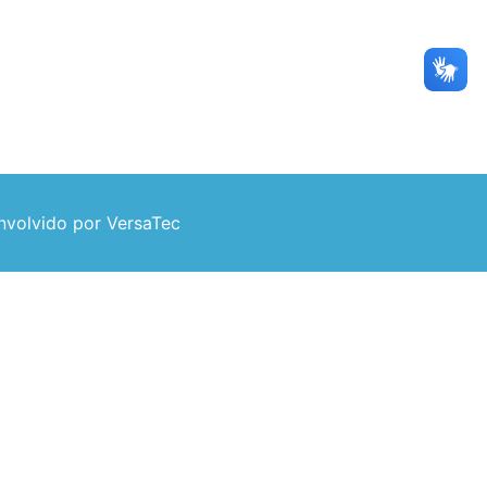
volvido por VersaTec