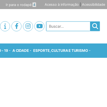
Acesso à informação
|
Acessibilidade
Ir para o rodapé
4
Pesquisar
 - 19
A CIDADE
ESPORTE, CULTURA E TURISMO