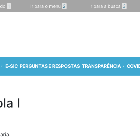
údo
1
Ir para o menu
2
Ir para a busca
3
E-SIC
PERGUNTAS E RESPOSTAS
TRANSPARÊNCIA
COVID
la I
aria.