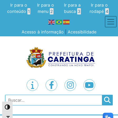
Ir para o
Ir para o
Ir para a
Ir para o
conteúdo
1
menu
2
busca
3
rodapé
4
Acesso à informação
|
Acessibilidade
Pesquisar
Alternar alto contraste