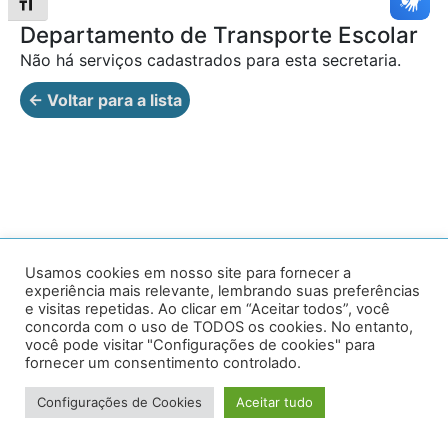
Alternar tamanho da fonte
Departamento de Transporte Escolar
Não há serviços cadastrados para esta secretaria.
← Voltar para a lista
Av. Prof. Armando Alves da Silva, nº 1950 - Zacarias,
Usamos cookies em nosso site para fornecer a
experiência mais relevante, lembrando suas preferências
Caratinga - MG - 35302-403 / Tel: (33) 3329 8000
e visitas repetidas. Ao clicar em “Aceitar todos”, você
concorda com o uso de TODOS os cookies. No entanto,
Desenvolvido por VersaTec
você pode visitar "Configurações de cookies" para
fornecer um consentimento controlado.
Configurações de Cookies
Aceitar tudo