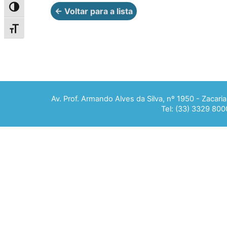
Alternar alto contraste
← Voltar para a lista
Alternar tamanho da fonte
Av. Prof. Armando Alves da Silva, nº 1950 - Zacar
Tel: (33) 3329 800