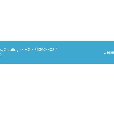
ias, Caratinga - MG - 35302-403 /
Desen
0