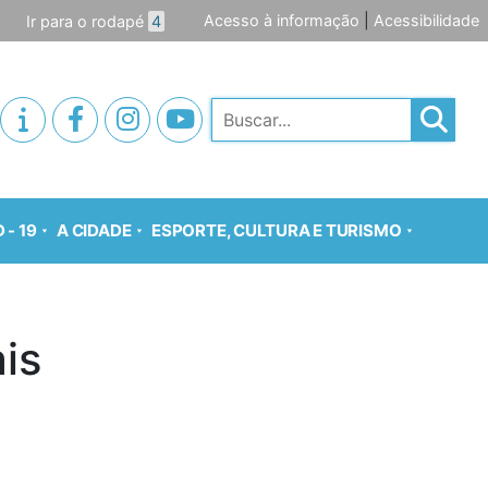
Acesso à informação
|
Acessibilidade
Ir para o rodapé
4
Pesquisar
 - 19
A CIDADE
ESPORTE, CULTURA E TURISMO
is