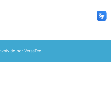
volvido por VersaTec