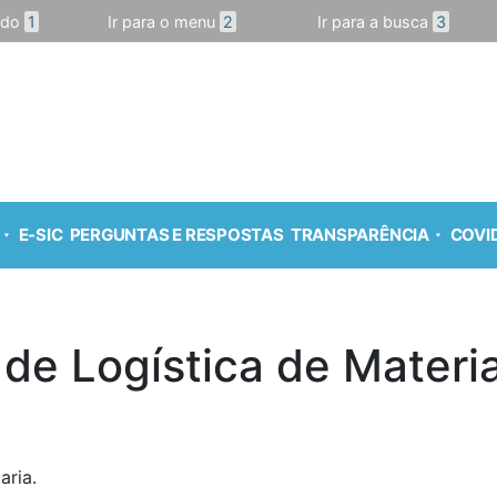
údo
1
Ir para o menu
2
Ir para a busca
3
E-SIC
PERGUNTAS E RESPOSTAS
TRANSPARÊNCIA
COVID
e Logística de Materia
aria.