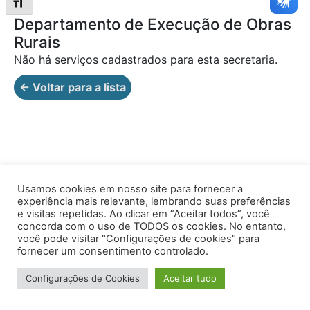
Alternar tamanho da fonte
Departamento de Execução de Obras
Rurais
Não há serviços cadastrados para esta secretaria.
← Voltar para a lista
Usamos cookies em nosso site para fornecer a
experiência mais relevante, lembrando suas preferências
Av. Prof. Armando Alves da Silva, nº 1950 - Zacarias,
e visitas repetidas. Ao clicar em “Aceitar todos”, você
Caratinga - MG - 35302-403 / Tel: (33) 3329 8000
concorda com o uso de TODOS os cookies. No entanto,
você pode visitar "Configurações de cookies" para
Desenvolvido por VersaTec
fornecer um consentimento controlado.
Configurações de Cookies
Aceitar tudo