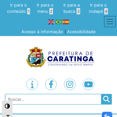
Ir para o
Ir para o
Ir para a
Ir para o
conteúdo
1
menu
2
busca
3
rodapé
4
Acesso à informação
|
Acessibilidade
Pesquisar
Alternar alto contraste