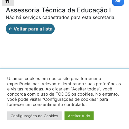
Alternar tamanho da fonte
Assessoria Técnica da Educação I
Não há serviços cadastrados para esta secretaria.
← Voltar para a lista
Av. Prof. Armando Alves da Silva, nº 1950 - Zacarias,
Usamos cookies em nosso site para fornecer a
experiência mais relevante, lembrando suas preferências
Caratinga - MG - 35302-403 / Tel: (33) 3329 8000
e visitas repetidas. Ao clicar em “Aceitar todos”, você
concorda com o uso de TODOS os cookies. No entanto,
Desenvolvido por VersaTec
você pode visitar "Configurações de cookies" para
fornecer um consentimento controlado.
Configurações de Cookies
Aceitar tudo