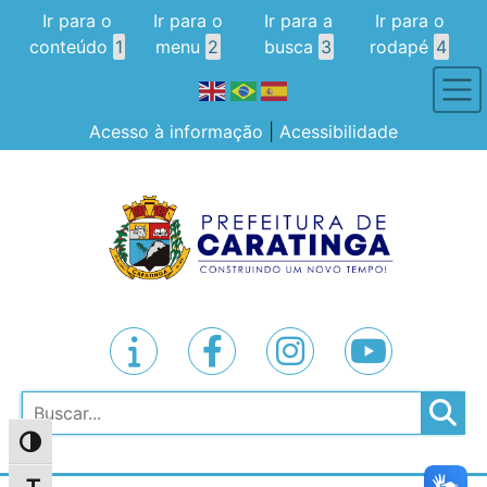
Ir para o
Ir para o
Ir para a
Ir para o
conteúdo
1
menu
2
busca
3
rodapé
4
Acesso à informação
|
Acessibilidade
Pesquisar
Alternar alto contraste