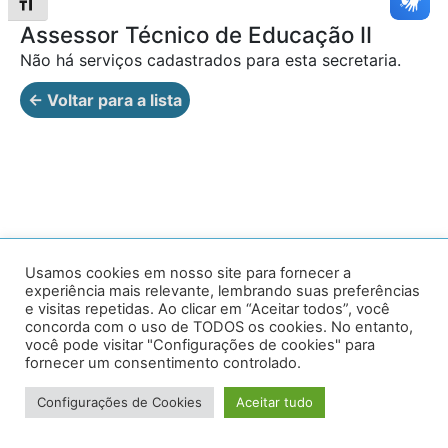
Alternar tamanho da fonte
Assessor Técnico de Educação II
Não há serviços cadastrados para esta secretaria.
← Voltar para a lista
Av. Prof. Armando Alves da Silva, nº 1950 - Zacarias,
Usamos cookies em nosso site para fornecer a
experiência mais relevante, lembrando suas preferências
Caratinga - MG - 35302-403 / Tel: (33) 3329 8000
e visitas repetidas. Ao clicar em “Aceitar todos”, você
concorda com o uso de TODOS os cookies. No entanto,
Desenvolvido por VersaTec
você pode visitar "Configurações de cookies" para
fornecer um consentimento controlado.
Configurações de Cookies
Aceitar tudo