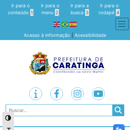
Ir para o
Ir para o
Ir para a
Ir para o
conteúdo
1
menu
2
busca
3
rodapé
4
Acesso à informação
|
Acessibilidade
Pesquisar
Alternar alto contraste