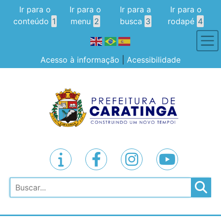
Ir para o
Ir para o
Ir para a
Ir para o
conteúdo
1
menu
2
busca
3
rodapé
4
Acesso à informação
|
Acessibilidade
Pesquisar