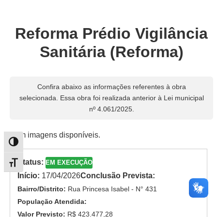
Reforma Prédio Vigilância
Sanitária (Reforma)
Confira abaixo as informações referentes à obra
selecionada. Essa obra foi realizada anterior à Lei municipal
nº 4.061/2025.
Sem imagens disponíveis.
Alternar alto contraste
Status:
EM EXECUÇÃO
Alternar tamanho da fonte
Início:
17/04/2026
Conclusão Prevista:
Bairro/Distrito:
Rua Princesa Isabel - N° 431
População Atendida:
Valor Previsto:
R$ 423.477,28