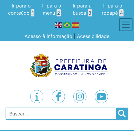
Ir para o
Ir para o
Ir para a
Ir para o
conteúdo
1
menu
2
busca
3
rodapé
4
Acesso à informação
|
Acessibilidade
Pesquisar