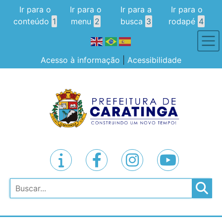
Ir para o
Ir para o
Ir para a
Ir para o
conteúdo
1
menu
2
busca
3
rodapé
4
Acesso à informação
|
Acessibilidade
Pesquisar