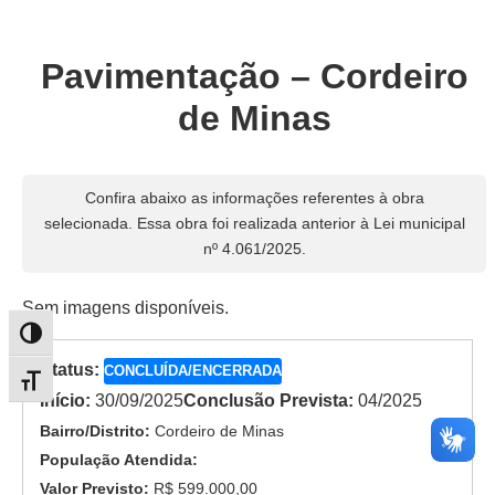
Pavimentação – Cordeiro
de Minas
Confira abaixo as informações referentes à obra
selecionada. Essa obra foi realizada anterior à Lei municipal
nº 4.061/2025.
Sem imagens disponíveis.
Alternar alto contraste
Status:
CONCLUÍDA/ENCERRADA
Alternar tamanho da fonte
Início:
30/09/2025
Conclusão Prevista:
04/2025
Bairro/Distrito:
Cordeiro de Minas
População Atendida:
Valor Previsto:
R$ 599.000,00