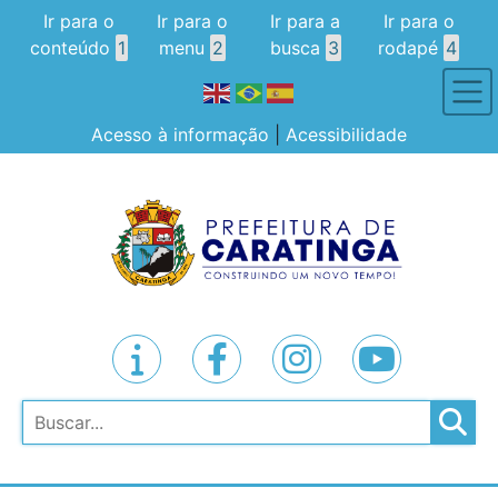
Ir para o
Ir para o
Ir para a
Ir para o
conteúdo
1
menu
2
busca
3
rodapé
4
Acesso à informação
|
Acessibilidade
Pesquisar