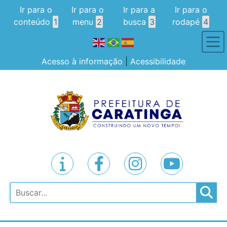
Ir para o
Ir para o
Ir para a
Ir para o
conteúdo
1
menu
2
busca
3
rodapé
4
Acesso à informação
|
Acessibilidade
Pesquisar