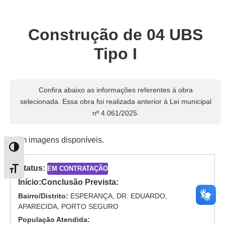
Construção de 04 UBS
Tipo I
Confira abaixo as informações referentes à obra
selecionada. Essa obra foi realizada anterior à Lei municipal
nº 4.061/2025.
Sem imagens disponíveis.
Alternar alto contraste
Status:
EM CONTRATAÇÃO
Alternar tamanho da fonte
Início:
Conclusão Prevista:
Bairro/Distrito:
ESPERANÇA, DR. EDUARDO,
APARECIDA, PORTO SEGURO
População Atendida: