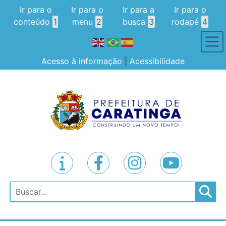
Ir para o
Ir para o
Ir para a
Ir para o
conteúdo
1
menu
2
busca
3
rodapé
4
Acesso à informação
|
Acessibilidade
Pesquisar