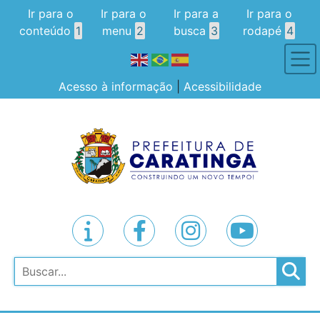
Ir para o
Ir para o
Ir para a
Ir para o
conteúdo
1
menu
2
busca
3
rodapé
4
Acesso à informação
|
Acessibilidade
Pesquisar