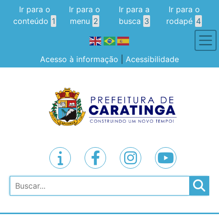
Ir para o
Ir para o
Ir para a
Ir para o
conteúdo
1
menu
2
busca
3
rodapé
4
Acesso à informação
|
Acessibilidade
Pesquisar