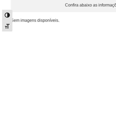
Confira abaixo as informaçõ
Alternar alto contraste
Sem imagens disponíveis.
Alternar tamanho da fonte