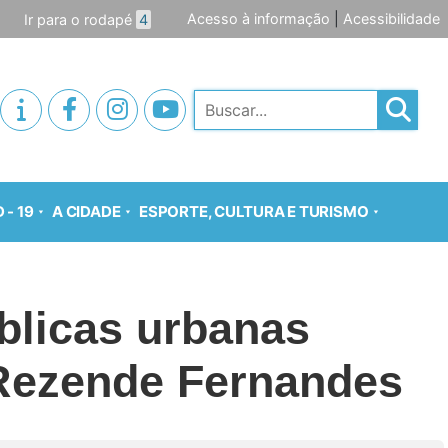
Acesso à informação
|
Acessibilidade
Ir para o rodapé
4
Pesquisar
 - 19
A CIDADE
ESPORTE, CULTURA E TURISMO
blicas urbanas
 Rezende Fernandes