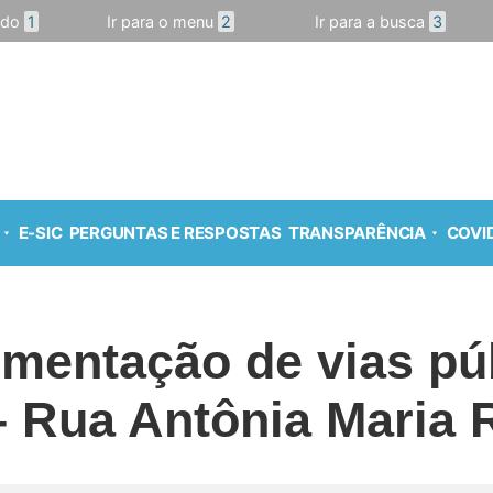
údo
1
Ir para o menu
2
Ir para a busca
3
E-SIC
PERGUNTAS E RESPOSTAS
TRANSPARÊNCIA
COVID
imentação de vias pú
– Rua Antônia Maria