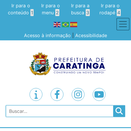
Ir para o
Ir para o
Ir para a
Ir para o
conteúdo
1
menu
2
busca
3
rodapé
4
Acesso à informação
|
Acessibilidade
Pesquisar