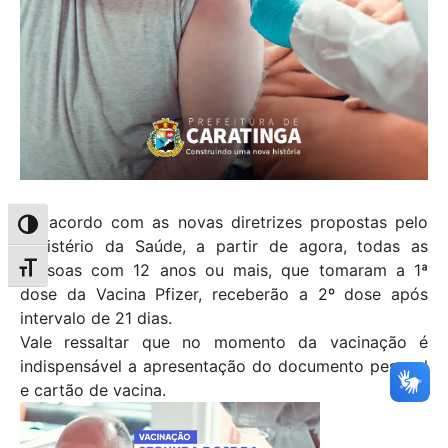
De acordo com as novas diretrizes propostas pelo
Alternar alto contraste
Ministério da Saúde, a partir de agora, todas as
pessoas com 12 anos ou mais, que tomaram a 1ª
Alternar tamanho da fonte
dose da Vacina Pfizer, receberão a 2º dose após
intervalo de 21 dias.
Vale ressaltar que no momento da vacinação é
indispensável a apresentação do documento pessoal
e cartão de vacina.